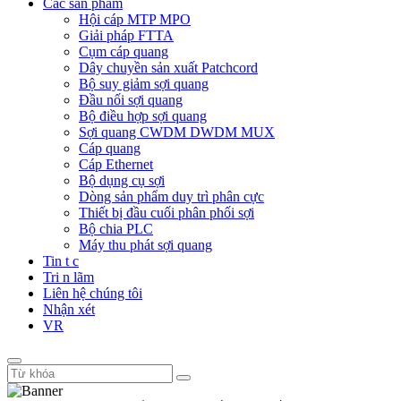
Các sản phẩm
Hội cáp MTP MPO
Giải pháp FTTA
Cụm cáp quang
Dây chuyền sản xuất Patchcord
Bộ suy giảm sợi quang
Đầu nối sợi quang
Bộ điều hợp sợi quang
Sợi quang CWDM DWDM MUX
Cáp quang
Cáp Ethernet
Bộ dụng cụ sợi
Dòng sản phẩm duy trì phân cực
Thiết bị đầu cuối phân phối sợi
Bộ chia PLC
Máy thu phát sợi quang
Tin t c
Tri n lãm
Liên hệ chúng tôi
Nhận xét
VR