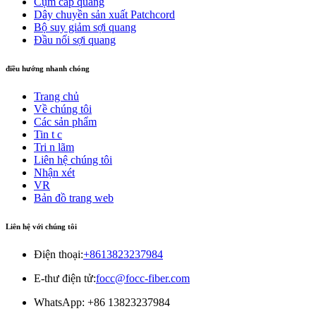
Cụm cáp quang
Dây chuyền sản xuất Patchcord
Bộ suy giảm sợi quang
Đầu nối sợi quang
điều hướng nhanh chóng
Trang chủ
Về chúng tôi
Các sản phẩm
Tin t c
Tri n lãm
Liên hệ chúng tôi
Nhận xét
VR
Bản đồ trang web
Liên hệ với chúng tôi
Điện thoại:
+8613823237984
E-thư điện tử:
focc@focc-fiber.com
WhatsApp: +86 13823237984