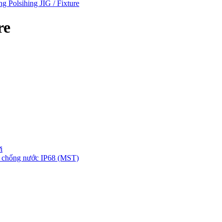
ng Polsihing JIG / Fixture
re
i
ng chống nước IP68 (MST)