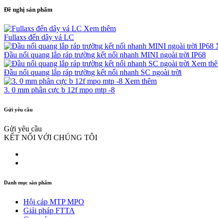
Đề nghị sản phẩm
Xem thêm
Fullaxs đến dây vá LC
Đầu nối quang lắp ráp trường kết nối nhanh MINI ngoài trời IP68
Xem th
Đầu nối quang lắp ráp trường kết nối nhanh SC ngoài trời
Xem thêm
3. 0 mm phân cực b 12f mpo mtp -8
Gửi yêu cầu
Gửi yêu cầu
KẾT NỐI VỚI CHÚNG TÔI
Danh mục sản phẩm
Hội cáp MTP MPO
Giải pháp FTTA