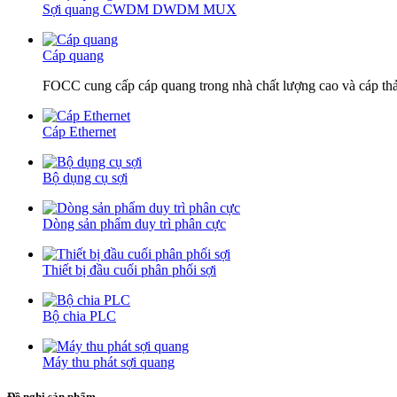
Sợi quang CWDM DWDM MUX
Cáp quang
FOCC cung cấp cáp quang trong nhà chất lượng cao và cáp thả
Cáp Ethernet
Bộ dụng cụ sợi
Dòng sản phẩm duy trì phân cực
Thiết bị đầu cuối phân phối sợi
Bộ chia PLC
Máy thu phát sợi quang
Đề nghị sản phẩm