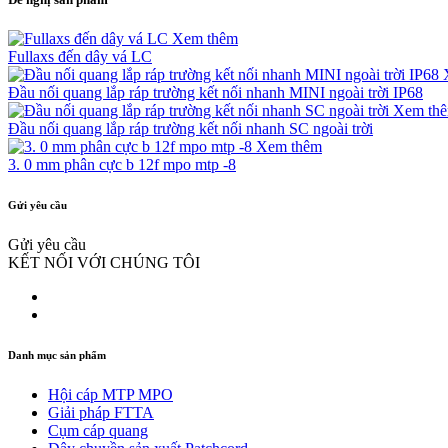
Xem thêm
Fullaxs đến dây vá LC
Đầu nối quang lắp ráp trường kết nối nhanh MINI ngoài trời IP68
Xem th
Đầu nối quang lắp ráp trường kết nối nhanh SC ngoài trời
Xem thêm
3. 0 mm phân cực b 12f mpo mtp -8
Gửi yêu cầu
Gửi yêu cầu
KẾT NỐI VỚI CHÚNG TÔI
Danh mục sản phẩm
Hội cáp MTP MPO
Giải pháp FTTA
Cụm cáp quang