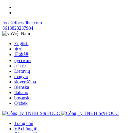
focc@focc-fiber.com
8613823237984
Việt Nam
English
বাংলা
日本語
русский
עברית
Lietuvių
magyar
slovenščina
íslenska
Italiano
bosanski
O'zbek
Trang chủ
Về chúng tôi