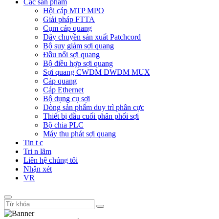
Các sản phẩm
Hội cáp MTP MPO
Giải pháp FTTA
Cụm cáp quang
Dây chuyền sản xuất Patchcord
Bộ suy giảm sợi quang
Đầu nối sợi quang
Bộ điều hợp sợi quang
Sợi quang CWDM DWDM MUX
Cáp quang
Cáp Ethernet
Bộ dụng cụ sợi
Dòng sản phẩm duy trì phân cực
Thiết bị đầu cuối phân phối sợi
Bộ chia PLC
Máy thu phát sợi quang
Tin t c
Tri n lãm
Liên hệ chúng tôi
Nhận xét
VR