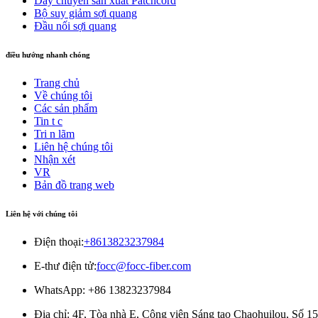
Dây chuyền sản xuất Patchcord
Bộ suy giảm sợi quang
Đầu nối sợi quang
điều hướng nhanh chóng
Trang chủ
Về chúng tôi
Các sản phẩm
Tin t c
Tri n lãm
Liên hệ chúng tôi
Nhận xét
VR
Bản đồ trang web
Liên hệ với chúng tôi
Điện thoại:
+8613823237984
E-thư điện tử:
focc@focc-fiber.com
WhatsApp: +86 13823237984
Địa chỉ: 4F, ​​Tòa nhà E, Công viên Sáng tạo Chaohuilou, 