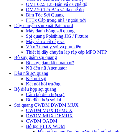
OM1 62.5 125 Bản vá đa chế độ
OM2 50 125 Bản vá đa chế độ
Bím Tóc Sợi Quang
FTTx Cáp trong nhà / ngoài trời
Dây chuyền sản xuất Patchcord
Máy đánh bóng sợi quang
Sợi quang Polsihing JIG / Fixture
Máy sản xuất dây vá
Vũ nữ thoát y sợi và phụ kiện
Thiết bị dây chuyền lắp ráp cáp MPO MTP
Bộ suy giảm sợi quang
Bộ suy giảm kiểu nam nữ
Nữ đến nữ Attenuator
Đầu nối sợi quang
Kết nối sợi
Kết nối hội trường
Bộ điều hợp sợi quang
Cắm bộ điều hợp sợi
Bộ điều hợp sợi lai
Sợi quang CWDM DWDM MUX
CWDM MUX DEMUX
DWDM MUX DEMUX
CWDM OADM
Bộ lọc FTTX WDM
Đầu nối quang lắp ráp trường kết nối nhanh