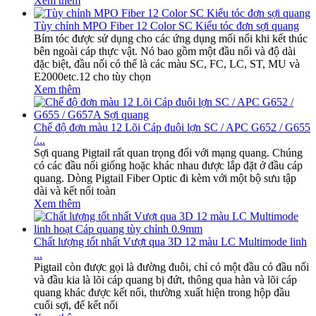
Xem thêm
Tùy chỉnh MPO Fiber 12 Color SC Kiểu tóc đơn sợi quang
Bím tóc được sử dụng cho các ứng dụng mối nối khi kết thúc
bên ngoài cáp thực vật. Nó bao gồm một đầu nối và độ dài
đặc biệt, đầu nối có thể là các màu SC, FC, LC, ST, MU và
E2000etc.12 cho tùy chọn
Xem thêm
Chế độ đơn màu 12 Lõi Cáp đuôi lợn SC / APC G652 / G655
/...
Sợi quang Pigtail rất quan trọng đối với mạng quang. Chúng
có các đầu nối giống hoặc khác nhau được lắp đặt ở đầu cáp
quang. Dòng Pigtail Fiber Optic đi kèm với một bộ sưu tập
dài và kết nối toàn
Xem thêm
Chất lượng tốt nhất Vượt qua 3D 12 màu LC Multimode linh
...
Pigtail còn được gọi là đường đuôi, chỉ có một đầu có đầu nối
và đầu kia là lõi cáp quang bị đứt, thông qua hàn và lõi cáp
quang khác được kết nối, thường xuất hiện trong hộp đầu
cuối sợi, để kết nối