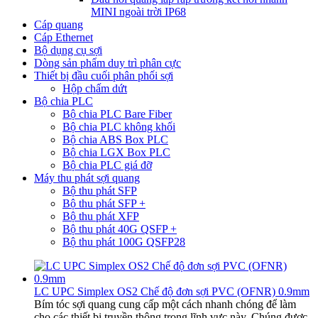
MINI ngoài trời IP68
Cáp quang
Cáp Ethernet
Bộ dụng cụ sợi
Dòng sản phẩm duy trì phân cực
Thiết bị đầu cuối phân phối sợi
Hộp chấm dứt
Bộ chia PLC
Bộ chia PLC Bare Fiber
Bộ chia PLC không khối
Bộ chia ABS Box PLC
Bộ chia LGX Box PLC
Bộ chia PLC giá đỡ
Máy thu phát sợi quang
Bộ thu phát SFP
Bộ thu phát SFP +
Bộ thu phát XFP
Bộ thu phát 40G QSFP +
Bộ thu phát 100G QSFP28
LC UPC Simplex OS2 Chế độ đơn sợi PVC (OFNR) 0.9mm
Bím tóc sợi quang cung cấp một cách nhanh chóng để làm
cho các thiết bị truyền thông trong lĩnh vực này. Chúng được