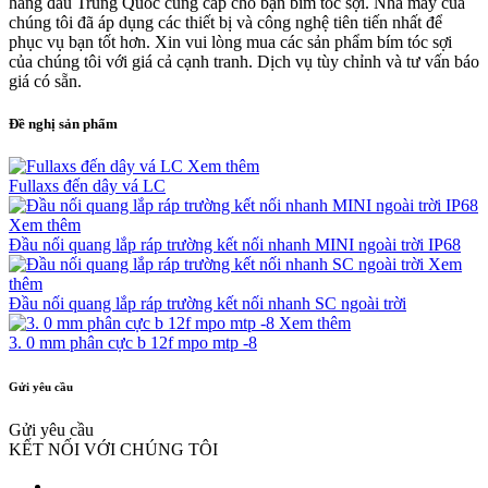
hàng đầu Trung Quốc cung cấp cho bạn bím tóc sợi. Nhà máy của
chúng tôi đã áp dụng các thiết bị và công nghệ tiên tiến nhất để
phục vụ bạn tốt hơn. Xin vui lòng mua các sản phẩm bím tóc sợi
của chúng tôi với giá cả cạnh tranh. Dịch vụ tùy chỉnh và tư vấn báo
giá có sẵn.
Đề nghị sản phẩm
Xem thêm
Fullaxs đến dây vá LC
Xem thêm
Đầu nối quang lắp ráp trường kết nối nhanh MINI ngoài trời IP68
Xem
thêm
Đầu nối quang lắp ráp trường kết nối nhanh SC ngoài trời
Xem thêm
3. 0 mm phân cực b 12f mpo mtp -8
Gửi yêu cầu
Gửi yêu cầu
KẾT NỐI VỚI CHÚNG TÔI