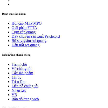
Danh mục sản phẩm
Hội cáp MTP MPO
Giải pháp FTTA
Cụm cáp quang
Dây chuyền sản xuất Patchcord
Bộ suy giảm sợi quang
Đầu nối sợi quang
điều hướng nhanh chóng
Trang chủ
Về chúng tôi
Các sản phẩm
Tin t c
Tri n lãm
Liên hệ chúng tôi
Nhận xét
VR
Bản đồ trang web