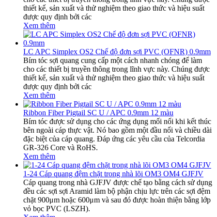
thiết kế, sản xuất và thử nghiệm theo giao thức và hiệu suất
được quy định bởi các
Xem thêm
LC APC Simplex OS2 Chế độ đơn sợi PVC (OFNR) 0.9mm
Bím tóc sợi quang cung cấp một cách nhanh chóng để làm
cho các thiết bị truyền thông trong lĩnh vực này. Chúng được
thiết kế, sản xuất và thử nghiệm theo giao thức và hiệu suất
được quy định bởi các
Xem thêm
Ribbon Fiber Pigtail SC U / APC 0.9mm 12 màu
Bím tóc được sử dụng cho các ứng dụng mối nối khi kết thúc
bên ngoài cáp thực vật. Nó bao gồm một đầu nối và chiều dài
đặc biệt của cáp quang. Đáp ứng các yêu cầu của Telcordia
GR-326 Core và RoHS.
Xem thêm
1-24 Cáp quang đệm chặt trong nhà lõi OM3 OM4 GJFJV
Cáp quang trong nhà GJFJV được chế tạo bằng cách sử dụng
đều các sợi sợi Aramid làm bộ phận chịu lực trên các sợi đệm
chặt 900μm hoặc 600μm và sau đó được hoàn thiện bằng lớp
vỏ bọc PVC (LSZH).