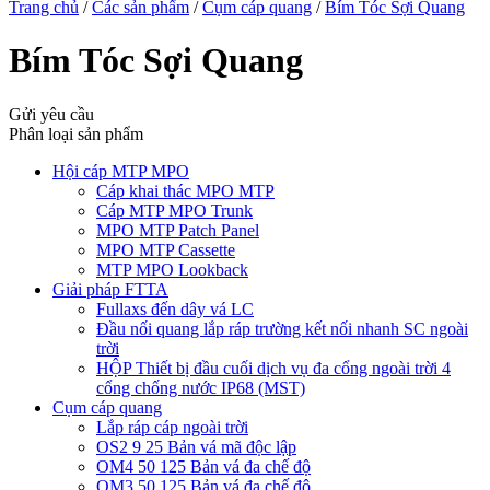
Trang chủ
/
Các sản phẩm
/
Cụm cáp quang
/
Bím Tóc Sợi Quang
Bím Tóc Sợi Quang
Gửi yêu cầu
Phân loại sản phẩm
Hội cáp MTP MPO
Cáp khai thác MPO MTP
Cáp MTP MPO Trunk
MPO MTP Patch Panel
MPO MTP Cassette
MTP MPO Lookback
Giải pháp FTTA
Fullaxs đến dây vá LC
Đầu nối quang lắp ráp trường kết nối nhanh SC ngoài
trời
HỘP Thiết bị đầu cuối dịch vụ đa cổng ngoài trời 4
cổng chống nước IP68 (MST)
Cụm cáp quang
Lắp ráp cáp ngoài trời
OS2 9 25 Bản vá mã độc lập
OM4 50 125 Bản vá đa chế độ
OM3 50 125 Bản vá đa chế độ