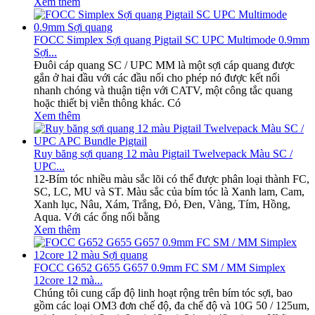
Xem thêm
FOCC Simplex Sợi quang Pigtail SC UPC Multimode 0.9mm
Sợi...
Đuôi cáp quang SC / UPC MM là một sợi cáp quang được
gắn ở hai đầu với các đầu nối cho phép nó được kết nối
nhanh chóng và thuận tiện với CATV, một công tắc quang
hoặc thiết bị viễn thông khác. Có
Xem thêm
Ruy băng sợi quang 12 màu Pigtail Twelvepack Màu SC /
UPC...
12-Bím tóc nhiều màu sắc lõi có thể được phân loại thành FC,
SC, LC, MU và ST. Màu sắc của bím tóc là Xanh lam, Cam,
Xanh lục, Nâu, Xám, Trắng, Đỏ, Đen, Vàng, Tím, Hồng,
Aqua. Với các ống nối bằng
Xem thêm
FOCC G652 G655 G657 0.9mm FC SM / MM Simplex
12core 12 mà...
Chúng tôi cung cấp độ linh hoạt rộng trên bím tóc sợi, bao
gồm các loại OM3 đơn chế độ, đa chế độ và 10G 50 / 125um,