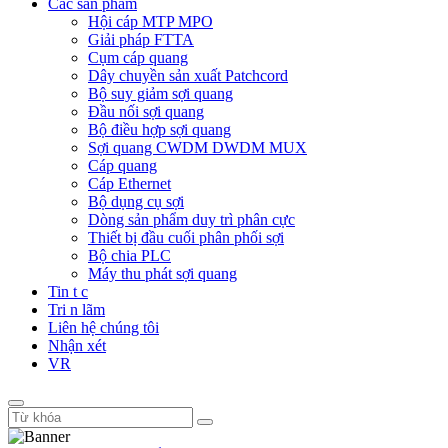
Các sản phẩm
Hội cáp MTP MPO
Giải pháp FTTA
Cụm cáp quang
Dây chuyền sản xuất Patchcord
Bộ suy giảm sợi quang
Đầu nối sợi quang
Bộ điều hợp sợi quang
Sợi quang CWDM DWDM MUX
Cáp quang
Cáp Ethernet
Bộ dụng cụ sợi
Dòng sản phẩm duy trì phân cực
Thiết bị đầu cuối phân phối sợi
Bộ chia PLC
Máy thu phát sợi quang
Tin t c
Tri n lãm
Liên hệ chúng tôi
Nhận xét
VR