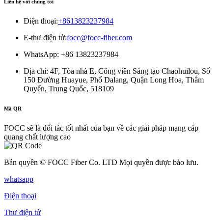
Liên hệ với chúng tôi
Điện thoại:
+8613823237984
E-thư điện tử:
focc@focc-fiber.com
WhatsApp: +86 13823237984
Địa chỉ: 4F, ​​Tòa nhà E, Công viên Sáng tạo Chaohuilou, Số
150 Đường Huayue, Phố Dalang, Quận Long Hoa, Thâm
Quyến, Trung Quốc, 518109
Mã QR
FOCC sẽ là đối tác tốt nhất của bạn về các giải pháp mạng cáp
quang chất lượng cao
Bản quyền © FOCC Fiber Co. LTD Mọi quyền được bảo lưu.
whatsapp
Điện thoại
Thư điện tử