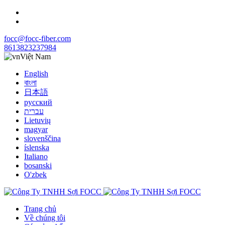
focc@focc-fiber.com
8613823237984
Việt Nam
English
বাংলা
日本語
русский
עברית
Lietuvių
magyar
slovenščina
íslenska
Italiano
bosanski
O'zbek
Trang chủ
Về chúng tôi