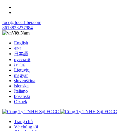
focc@focc-fiber.com
8613823237984
Việt Nam
English
বাংলা
日本語
русский
עברית
Lietuvių
magyar
slovenščina
íslenska
Italiano
bosanski
O'zbek
Trang chủ
Về chúng tôi