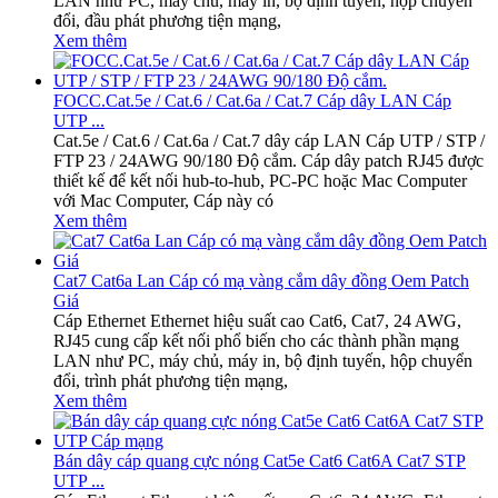
LAN như PC, máy chủ, máy in, bộ định tuyến, hộp chuyển
đổi, đầu phát phương tiện mạng,
Xem thêm
FOCC.Cat.5e / Cat.6 / Cat.6a / Cat.7 Cáp dây LAN Cáp
UTP ...
Cat.5e / Cat.6 / Cat.6a / Cat.7 dây cáp LAN Cáp UTP / STP /
FTP 23 / 24AWG 90/180 Độ cắm. Cáp dây patch RJ45 được
thiết kế để kết nối hub-to-hub, PC-PC hoặc Mac Computer
với Mac Computer, Cáp này có
Xem thêm
Cat7 Cat6a Lan Cáp có mạ vàng cắm dây đồng Oem Patch
Giá
Cáp Ethernet Ethernet hiệu suất cao Cat6, Cat7, 24 AWG,
RJ45 cung cấp kết nối phổ biến cho các thành phần mạng
LAN như PC, máy chủ, máy in, bộ định tuyến, hộp chuyển
đổi, trình phát phương tiện mạng,
Xem thêm
Bán dây cáp quang cực nóng Cat5e Cat6 Cat6A Cat7 STP
UTP ...