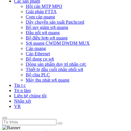
Các sản phẩm
Hội cáp MTP MPO
Giải pháp FTTA
Cụm cáp quang
Dây chuyền sản xuất Patchcord
Bộ suy giảm sợi quang
Đầu nối sợi quang
Bộ điều hợp sợi quang
Sợi quang CWDM DWDM MUX
Cáp quang
Cáp Ethernet
Bộ dụng cụ sợi
Dòng sản phẩm duy trì phân cực
Thiết bị đầu cuối phân phối sợi
Bộ chia PLC
Máy thu phát sợi quang
Tin t c
Tri n lãm
Liên hệ chúng tôi
Nhận xét
VR