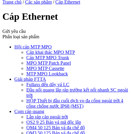
Trang chủ
/
Các sản phẩm
/
Cáp Ethernet
Cáp Ethernet
Gửi yêu cầu
Phân loại sản phẩm
Hội cáp MTP MPO
Cáp khai thác MPO MTP
Cáp MTP MPO Trunk
MPO MTP Patch Panel
MPO MTP Cassette
MTP MPO Lookback
Giải pháp FTTA
Fullaxs đến dây vá LC
Đầu nối quang lắp ráp trường kết nối nhanh SC ngoài
trời
HỘP Thiết bị đầu cuối dịch vụ đa cổng ngoài trời 4
cổng chống nước IP68 (MST)
Cụm cáp quang
Lắp ráp cáp ngoài trời
OS2 9 25 Bản vá mã độc lập
OM4 50 125 Bản vá đa chế độ
OM3 50 125 Bản vá đa chế độ