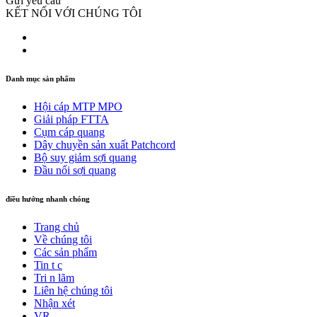
Gửi yêu cầu
KẾT NỐI VỚI CHÚNG TÔI
Danh mục sản phẩm
Hội cáp MTP MPO
Giải pháp FTTA
Cụm cáp quang
Dây chuyền sản xuất Patchcord
Bộ suy giảm sợi quang
Đầu nối sợi quang
điều hướng nhanh chóng
Trang chủ
Về chúng tôi
Các sản phẩm
Tin t c
Tri n lãm
Liên hệ chúng tôi
Nhận xét
VR