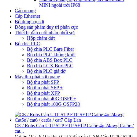
MINI ngoài trời IP68
Cáp quang
Cáp Ethernet
Bộ dụng cụ sợi
Dòng sản phẩm duy trì phân cực
Thiết bị đầu cuối phân phối sợi
Hộp chấm dứt
Bộ chia PLC
Bộ chia PLC Bare Fiber
Bộ chia PLC không khối
Bộ chia ABS Box PLC
Bộ chia LGX Box PLC
Bộ chia PLC giá đỡ
Máy thu phát sợi quang
Bộ thu phát SFP
Bộ thu phát SFP +
Bộ thu phát XFP
Bộ thu phát 40G QSFP +
Bộ thu phát 100G QSFP28
CE / Rohs Cáp UTP STP FTP SFTP Cat5e 4p 24awg Cat5e /
cat...
Cat.5e / Cat.6 / Cat.6a / Cat.7 dây cáp LAN Cáp UTP / STP /