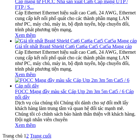
Cáp mạng từ FOCC Nhà sản xuất Cat6 Cáp mạng UTP /
FTP / S...
Cáp Ethernet Ethernet hiệu suất cao Cat6, 24 AWG, Ethernet
cung cấp kết nối phổ quát cho các thành phần mạng LAN
như PC, máy chủ, máy in, bộ định tuyến, hộp chuyển đổi,
trình phát phương tiện mạng,
Xem thêm
Giá tốt nhất Braid Shield Cat6 Cat6a Cat5 Cat5a Mạng cáp
Cáp Ethernet Ethernet hiệu suất cao Cat6, 24 AWG, Ethernet
cung cấp kết nối phổ quát cho các thành phần mạng LAN
như PC, máy chủ, máy in, bộ định tuyến, hộp chuyển đổi,
trình phát phương tiện mạng,
Xem thêm
FOCC Mạng đầy màu sắc Cáp Utp 2m 3m 5m Cat5 / 6 Cáp
nối dây
Dịch vụ của chúng tôi Chúng tôi dành cho sự đổi mới lấy
khách hàng làm trung tâm và quan hệ đối tác mạnh mẽ.
Chúng tôi có chính sách bảo hành thân thiện với khách hàng.
Đội ngũ nhân viên chuyên
Xem thêm
Trang chủ
1
2
Trang cuối