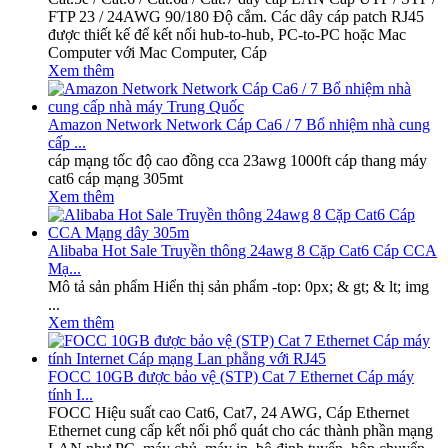
FTP 23 / 24AWG 90/180 Độ cắm. Các dây cáp patch RJ45
được thiết kế để kết nối hub-to-hub, PC-to-PC hoặc Mac
Computer với Mac Computer, Cáp
Xem thêm
Amazon Network Network Cáp Ca6 / 7 Bổ nhiệm nhà cung
cấp ...
cáp mạng tốc độ cao đồng cca 23awg 1000ft cáp thang máy
cat6 cáp mạng 305mt
Xem thêm
Alibaba Hot Sale Truyền thông 24awg 8 Cặp Cat6 Cáp CCA
Mạ...
Mô tả sản phẩm Hiển thị sản phẩm -top: 0px; & gt; & lt; img
...
Xem thêm
FOCC 10GB được bảo vệ (STP) Cat 7 Ethernet Cáp máy
tính I...
FOCC Hiệu suất cao Cat6, Cat7, 24 AWG, Cáp Ethernet
Ethernet cung cấp kết nối phổ quát cho các thành phần mạng