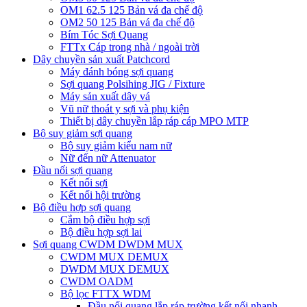
OM1 62.5 125 Bản vá đa chế độ
OM2 50 125 Bản vá đa chế độ
Bím Tóc Sợi Quang
FTTx Cáp trong nhà / ngoài trời
Dây chuyền sản xuất Patchcord
Máy đánh bóng sợi quang
Sợi quang Polsihing JIG / Fixture
Máy sản xuất dây vá
Vũ nữ thoát y sợi và phụ kiện
Thiết bị dây chuyền lắp ráp cáp MPO MTP
Bộ suy giảm sợi quang
Bộ suy giảm kiểu nam nữ
Nữ đến nữ Attenuator
Đầu nối sợi quang
Kết nối sợi
Kết nối hội trường
Bộ điều hợp sợi quang
Cắm bộ điều hợp sợi
Bộ điều hợp sợi lai
Sợi quang CWDM DWDM MUX
CWDM MUX DEMUX
DWDM MUX DEMUX
CWDM OADM
Bộ lọc FTTX WDM
Đầu nối quang lắp ráp trường kết nối nhanh